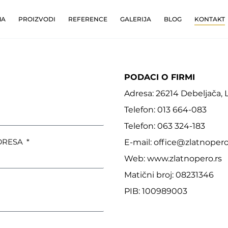
MA
PROIZVODI
REFERENCE
GALERIJA
BLOG
KONTAKT
PODACI O FIRMI
Adresa: 26214 Debeljača, 
Telefon: 013 664-083
Telefon: 063 324-183
DRESA
E-mail:
office@zlatnopero
Web: www.zlatnopero.rs
Matični broj: 08231346
PIB: 100989003