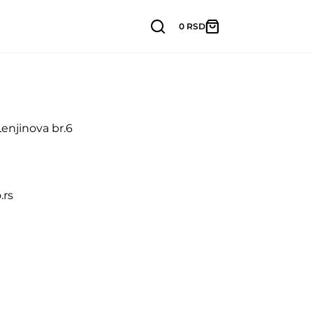
0
RSD
Lenjinova br.6
.rs