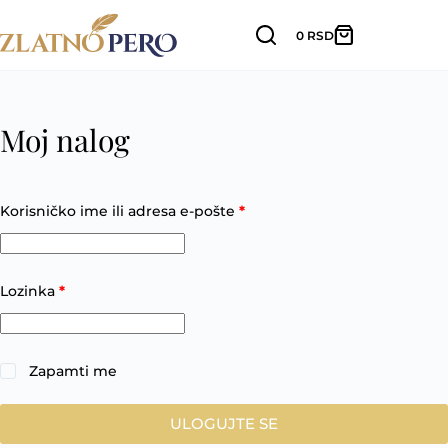
Skip
0
RSD
to
Korpa
content
Moj nalog
Obavezno
Korisničko ime ili adresa e-pošte
*
Obavezno
Lozinka
*
Zapamti me
ULOGUJTE SE