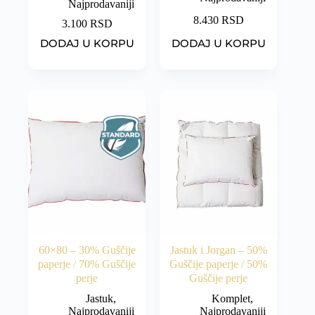
Najprodavaniji
8.430
RSD
3.100
RSD
DODAJ U KORPU
DODAJ U KORPU
60×80 – 30% Guščije
Jastuk i Jorgan – 50%
paperje / 70% Guščije
Guščije paperje / 50%
perje
Guščije perje
Jastuk
,
Komplet
,
Najprodavaniji
Najprodavaniji