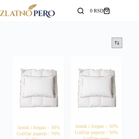
Skip
to
0
RSD
Korpa
content
Jastuk i Jorgan – 50%
Jastuk i Jorgan – 30%
Guščije paperje / 50%
Guščije paperje / 70%
Guščije perje